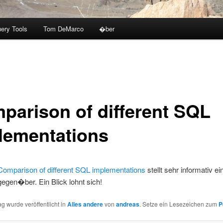
ery Tools
Tom DeMarco
�ber
parison of different SQL
lementations
Comparison of different SQL implementations
stellt sehr informativ e
egen�ber. Ein Blick lohnt sich!
ag wurde veröffentlicht in
Alles andere
von
andreas
. Setze ein Lesezeichen zum
P