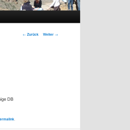
Beitragsnavigation
←
Zurück
Weiter
→
inige DB
ermalink
.